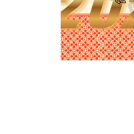
Copyright （C） Dog Runs Well Gro