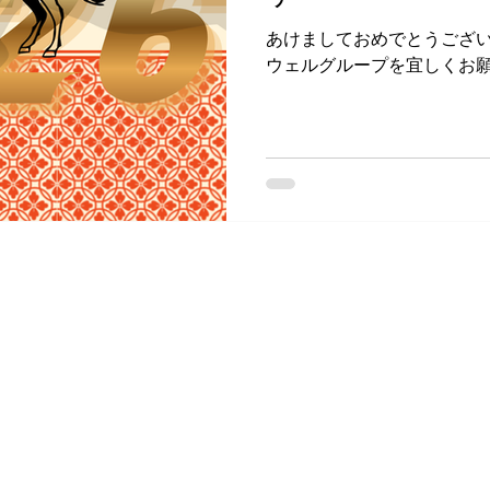
あけましておめでとうござ
ウェルグループを宜しくお
up All Rights Reserved
ドッグラン
TEL. 0480
FAX.
0480
drw@mbp.n
〒340-0