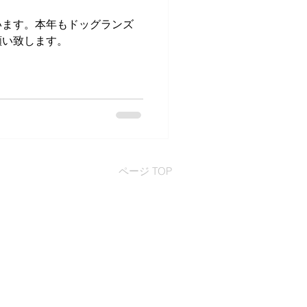
います。本年もドッグランズ
願い致します。
ページ TOP
ズウェル 株式会社
-44-2725
-44-2729
ifty.com
164 埼玉県幸手市香日向4-15-9