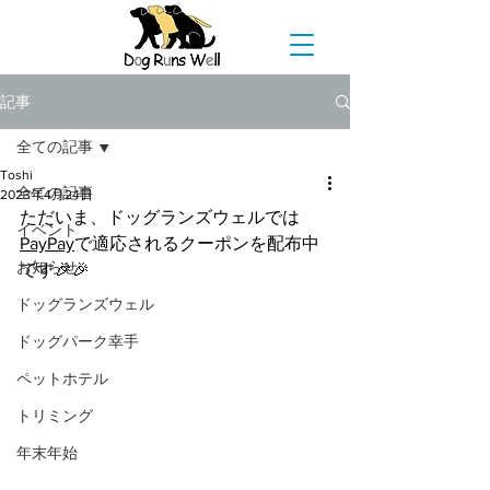
記事
全ての記事
Toshi
全ての記事
2023年4月24日
ただいま、ドッグランズウェルでは
イベント
PayPay
で適応されるクーポンを配布中
お知らせ
です🎉🎉
ドッグランズウェル
ドッグパーク幸手
ペットホテル
トリミング
年末年始