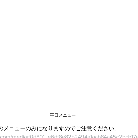
平日メニュー
Lのメニューのみになりますのでご注意ください。
tatic.com/media/f0d801_e6df8e82b2494a1aab84a45c2bcb17