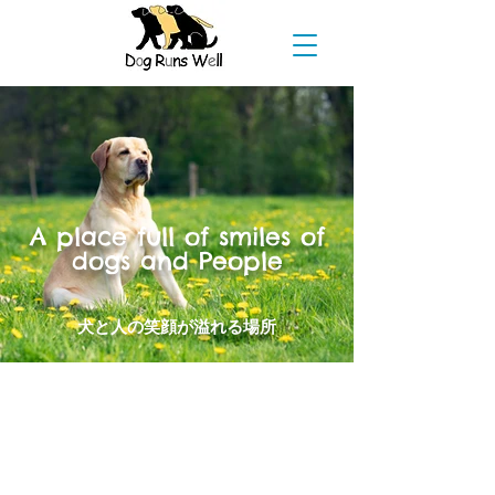
A place full of smiles of
dogs and People
犬と人の笑顔が溢れる場所
犬の肖像画