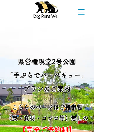
県営権現堂2号公園
​「手ぶらでバーベキュー」
プランのご案内
​
こちらのページはご持参物
（
炭・食材・コンロ等）無しの
【完全ご予約制】