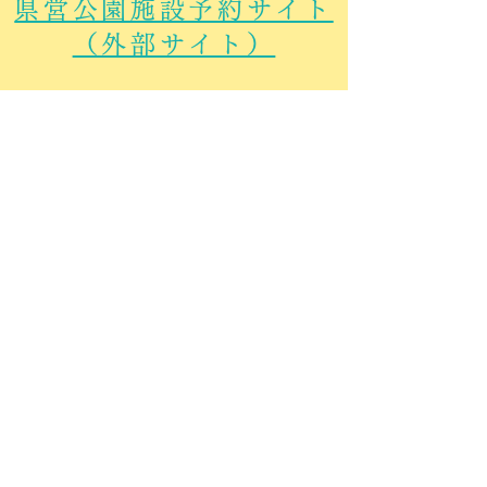
県営公園施設予約サイト
（外部サイト）
権現堂公園デイキャンプ場にて代
表者様名義による区画予約のご確
認が取れない場合は『手ぶらでバ
ーベキュー』のご予約はお受けで
きませんのでお気を付けくださ
い。
※区画利用料はデイキャンプ場管
理事務所にてお支払いをお願い致
します。
​
上記をご確認の上、下記のメールフォームより
必要情報をご記入し、お問合せ下さい。
​ご予約後、私共よりご返信をさせて頂きます。