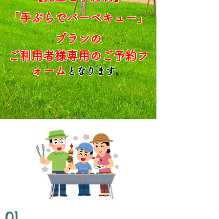
「
手ぶらでバーベキュー」
プラン
の
ご利用者様専
用のご予約フ
ォーム
となります
。
01